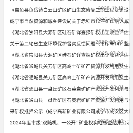
2025-11-18
《嘉鱼县鱼岳镇白云山矿区矿山生态修复二期工程变更设
2025-09-30
咸宁市自然资源和城乡建设局关于赤壁市12座矿山纳入咸宁市
2025-09-28
《湖北省崇阳县大源矿区硅石矿详查探矿权出让收益评估报告.
2025-08-05
关于第二轮省生态环境保护督察反馈问题（市序号14）整改完
2025-07-24
《湖北省崇阳县大源矿区硅石矿详查探矿权出让收益评估报告.
2025-05-19
《湖北省通城县关刀矿区高岭土矿矿产资源开发利用及生态复.
2025-04-15
《湖北省通城县关刀矿区高岭土矿矿产资源开发利用及生态复.
2025-03-31
《湖北省通山县一盘丘矿区石英岩矿矿产资源开发利用与生态.
2025-02-06
《湖北省通山县一盘丘矿区石英岩矿矿产资源开发利用与生态.
2025-01-20
采矿权抵押公示（咸宁高新矿业有限公司咸宁市咸安区大屋邵.
2025-01-10
2024年度市级“双随机、一公开” 矿业权实地核查结果公示
2024-10-11