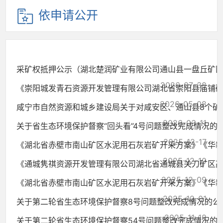
依申请公开
采矿权抵押公示（湖北楚润矿业有限公司通山县一盘丘矿区石.
2026-07-30
《崇阳城发青石资源开发管理有限公司湖北省崇阳县庙铺矿区.
2026-05-08
咸宁市自然资源和城乡建设局关于对咸安区、通山县8个矿山纳
2026-03-11
关于省生态环境保护督察“回头看”4号问题整改完成情况的
2025-12-17
《湖北省赤壁市南山矿区水泥用石灰岩矿开采方案》《华新水.
2025-12-10
《通城隽祺资源开发管理有限公司湖北省通城县关刀矿区高岭.
2025-12-09
《湖北省赤壁市南山矿区水泥用石灰岩矿开采方案》《华新水.
2025-12-01
关于第二轮省生态环境保护督察8号问题整改完成情况的公
2025-11-18
关于第二轮省生态环境保护督察54号问题整改完成情况的