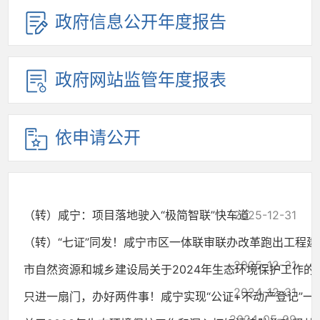
政府信息公开年度报告
政府网站监管年度报表
依申请公开
（转）咸宁：项目落地驶入“极简智联”快车道
2025-12-31
（转）“七证”同发！咸宁市区一体联审联办改革跑出工程建..
2025-12-31
市自然资源和城乡建设局关于2024年生态环境保护工作的
2024-12-31
只进一扇门，办好两件事！咸宁实现“公证+不动产登记”一站.
2024-05-09