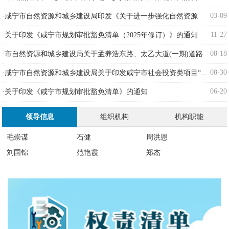
源...
03-09
·
咸宁市自然资源和城乡建设局印发《关于进一步强化自然资源
要...
11-27
·
关于印发《咸宁市规划审批豁免清单（2025年修订）》的通知
08-18
·
市自然资源和城乡建设局关于孟养浩东路、太乙大道(一期)道路...
08-30
·
咸宁市自然资源和城乡建设局关于印发咸宁市社会投资类项目“...
06-20
·
关于印发《咸宁市规划审批豁免清单》的通知
领导信息
组织机构
机构职能
毛崇谋
石健
周洪恩
刘国锦
范艳霞
郑杰