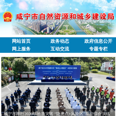
网站首页
政务动态
政府信息公开
网上服务
互动交流
专题专栏
咸宁市举行2026年地质灾害 “隐患点+风险区”双控综合演练