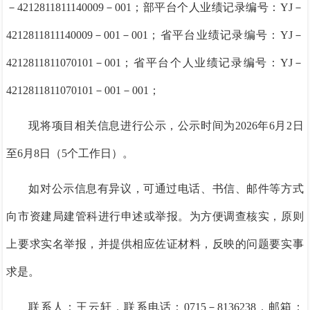
－4212811811140009－001
；部平台个人业绩记录编号：YJ－
4212811811140009－001－001；省平台业绩记录编号：
YJ－
4212811811070101－001
；省平台个人业绩记录编号：YJ－
4212811811070101－001－001；
现将项目相关信息进行公示，公示时间为
2026年6月2日
至6月8日（5个工作日）。
如
对公示
信息
有异议
，可通过电话、书信、邮件等方式
向市资建局建管科进行申述或举报。为方便调查核实，原则
上要求实名举报，并提供相应佐证材料，反映的问题要实事
求是。
联系人：
王云轩，
联系电话：
0715－8136238，
邮箱：