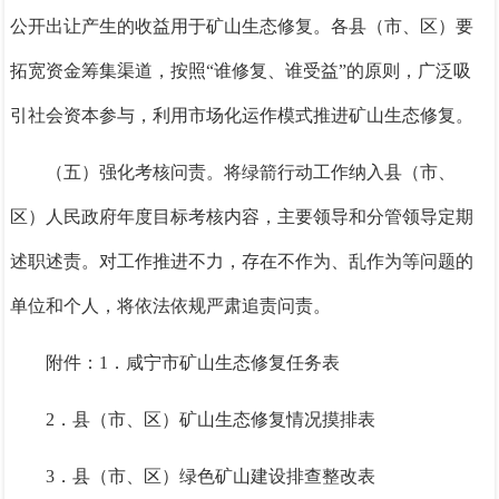
公开出让产生的收益用于矿山生态修复。各
县
（
市、区
）
要
拓宽资金筹集渠道，按照“谁修复、谁受益”的原则，广泛吸
引社会资本参与，利用市场化运作模式推进矿山生态修复。
（五）强化考核问责。
将绿
箭
行动工作纳入县（市、
区）
人民
政府年度目标考核
内容
，主要领导和分管领导定期
述职述责。对工作推进不力，存在不作为、乱作为等问题的
单位
和
个人
，将依法依规严肃追责问责。
附件：
1．
咸宁市矿山生态修复任务表
2．
县（市、区）矿山生态修复情况摸排表
3．
县（市、区）绿色矿山建设排查整改表