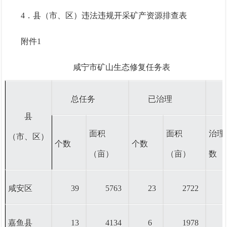
4．
县（市、区）违法违规开采矿产资源排查表
附件
1
咸宁市矿山生态修复任务表
总任务
已治理
县
面积
面积
治理
（市、区）
个数
个数
（亩）
（亩）
数
咸安区
39
5763
23
2722
嘉鱼县
13
4134
6
1978