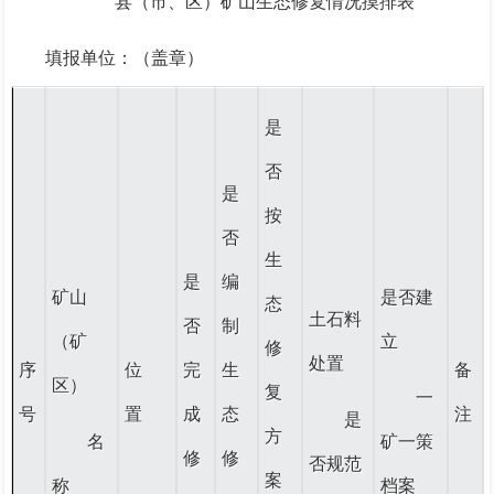
县（市、区）矿山生态修复情况摸排表
填报单位：（盖章）
是
否
是
按
否
生
是
编
矿山
是否建
态
土石料
否
制
（矿
立
修
处置
序
位
完
生
备
区）
复
一
号
置
成
态
注
是
方
名
矿一策
修
修
否规范
案
称
档案