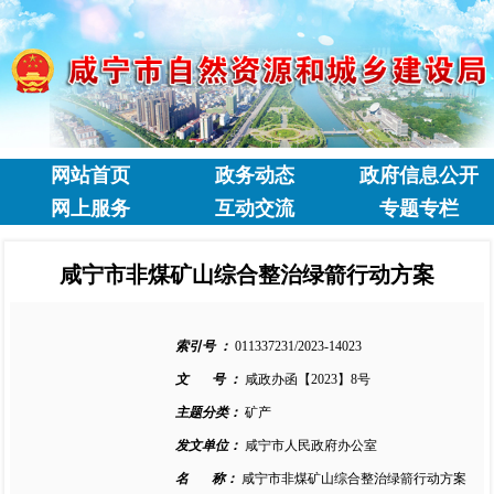
网站首页
政务动态
政府信息公开
网上服务
互动交流
专题专栏
咸宁市非煤矿山综合整治绿箭行动方案
索引号 ：
011337231/2023-14023
文 号 ：
咸政办函【2023】8号
主题分类：
矿产
发文单位：
咸宁市人民政府办公室
名 称：
咸宁市非煤矿山综合整治绿箭行动方案