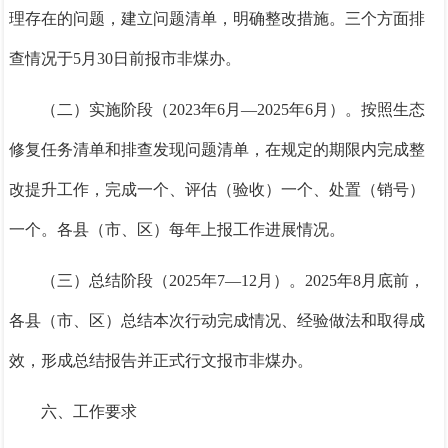
理存在的问题，建立问题清单，明确整改措施。
三个方面排
查情况于
5
月
30
日前报市非煤办。
（二）实施阶段（
2023
年
6
月—
2025
年
6
月）。
按照生态
修复任务清单和排查发现问题清单，在规定的期限内完成整
改提升工作，完成一个、评估（验收）一个、处置（销号）
一个。
各
县（市、区）每年上报工作进展情况。
（三）总结阶段（
2025
年
7—12
月）。
2025
年
8
月底前，
各
县（市、区）总结本次行动完成情况、经验做法和取得成
效，形成总结报告并正式行文报市非煤办。
六、工作要求