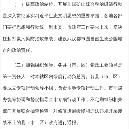
（一）提高政治站位。
开展非煤矿山综合整治
绿
箭
行动
是
深入
贯彻
落实
习近平生态文明思想
的重要举措
，
各地各部
门要
把思想和行
动统一到市委、市政府工作要求上来，坚决
扛起打赢污染防治攻坚战、建设武汉都市圈自然生态公园城
市的政治责任。
（二）加强组织领导。
各县（市、区）党政主要领导是
第一责任人，对本辖区内绿
箭
行动负总责。各县（市、区）
要成立专项行动领导小组，负责本地专项行动工作。市非煤
办统筹协调和督促指导全市专项行动工作，不定期组织相关
部门开展联合抽查检查，对修复进展缓慢
和违法违规开采屡
禁不止
的县（市、区）政府进行通报。