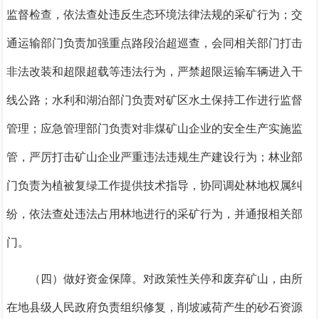
监督检查，
依法查处违反生态环境法律法规的采矿行为
；
交
通运输部门
负责加强重点路段治超巡查，会同相关部门打击
非法改装和超限超载等违法行为，严禁超限运输车辆进入干
线公路
；
水利和湖泊部门
负责对矿区水土保持工作进行监督
管理；
应急管理部门
负责对非煤矿山企业的安全生产实施监
管，
严厉打击矿山企业严重违法违规生产建设行为
；
林业部
门
负责
为
植被复绿工作提供技术指导，协同调处林地权属纠
纷，
依法查处违法占用林地进行的采矿行为，并通报相关部
门
。
（四）做好资金保障。
对政策性关停
和废弃
矿
山，由所
在地县级人民政府负责组织修复，削坡减荷产生的砂石资源