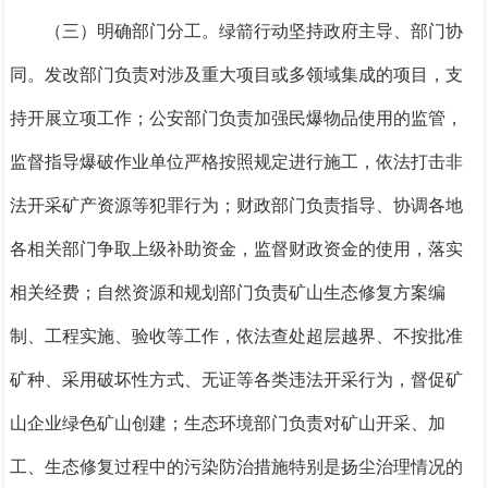
（三）明确部门分工。
绿
箭
行动坚持政府主导、部门协
同。
发改部门
负责对涉及重大项目或多领域集成的项目，支
持开展立项工作；
公安部门
负责加强民爆物品使用的监管，
监督指导爆破作业单位严格按照
规定进行施工
，
依法打击非
法开采矿产资源等犯罪行为
；
财政部门
负责指导、协调
各地
各相关部门争取
上级补助资金，监督财政资金的使用，落实
相关经费；
自然资源和规划部门
负责矿山生态修复方案编
制、工程实施、验收等工作，
依法查处
超层越界、不按批准
矿种、采用破坏性方式、无证等各类违法开采行为，督促矿
山企业绿色矿山创建；
生态环境部门
负责对矿山开采、加
工、生态修复过程中的污染防治措施特别是扬尘治理情况的