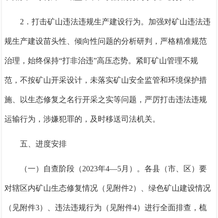
2．
打击矿山违法违规生产建设行为。
加强对矿山违法违
规生产建设苗头性
、
倾向性问题的分析研判，严格精准规范
治理，始终保持“打非治违”高压态势。紧盯矿山管理不规
范，不按矿山开采设计，未落实矿山安全监管和环境保护措
施
、
以生态修复之名行开采之实等问题，
严厉
打击违法违规
运输行为，涉嫌犯罪的
，
及时移送司法机关。
五、进度安排
（一）自查阶段（
2023
年
4—5
月）。
各
县
（
市、区
）
要
对辖区内
矿山生态修复情况
（
见
附件
2
）
、
绿色矿山建设情况
（
见
附件
3
）
、
违法违规行为
（
见
附件
4
）
进行全面排查，梳