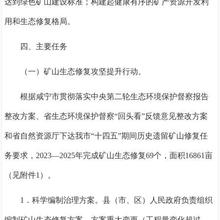
达到绿色矿山建设标准；构建
起健康有序
的矿产资源开发
利
用
和生态修复格局。
四、主要任务
（一）矿山生态修复攻坚提升
行动。
根据咸宁市贯彻落实中央第二轮生态环境保护督察报告
整改方案、省生态环境保护督察“回头看”反馈意见整改方案
和省自然资源厅下达我市“十四五”期间历史遗留矿山修复任
务要求，
2023—2025
年完成矿山生态修复
69
个，面积
16861
亩
（见附件
1
）。
1．
科学编制治理方案。县（市、区）人民政府
负责
组织
编制矿山生态修复方案，方案重大变更（工程量变化超过