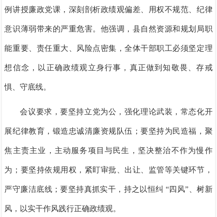
例讲授廉政党课，深刻剖析政绩观偏差、用权不规范、纪律
意识薄弱带来的严重危害。他强调，县自然资源和规划局职
能重要、责任重大、风险点密集，全体干部职工必须坚定理
想信念，以正确政绩观立身行事，真正做到知敬畏、存戒
惧、守底线。
会议要求，要坚持立党为公，强化理论武装，常态化开
展纪律教育，锻造忠诚清廉资规队伍；要坚持为民造福，聚
焦主责主业，主动服务项目与民生，坚决整治不作为慢作
为；要坚持依规用权，紧盯审批、出让、监管等关键环节，
严守廉洁底线；要坚持真抓实干，持之以恒纠 “四风”、树新
风，以实干作风践行正确政绩观。