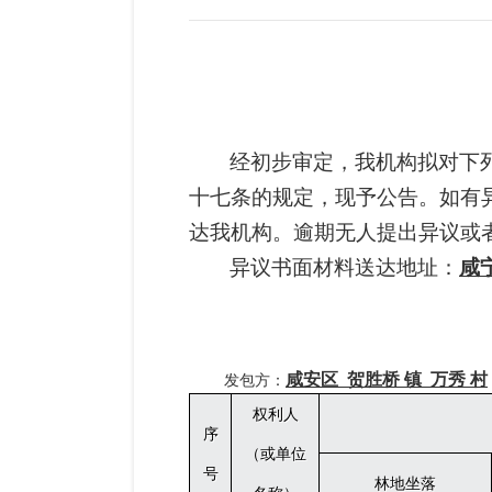
经初步审定，我机构拟对下
十七条的规定，现予公告。如有
达我机构。逾期无人提出异议或
异议书面材料送达地址：
咸
咸安区
贺胜桥
镇
万秀
村
发包方：
权利人
序
（或单位
号
林地坐落