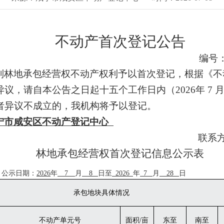
不动产首次登记公告
编号
列
林
地
承包
经营权不动产权利予以首次登记，根据《不
异议，请自本公告之日
起
十五个工作
日
内
（
202
6
年
7
者异议不成立的，我机构将予以登记。
宁市咸安区不动产登记中心
联系
林地承包
经营权首次登记信息公示表
公示日期：
202
6
年
7
月
8
日至
202
6
年
7
月
28
日
承包地块具体情况
不动产单元号
面积
/亩
东至
南至