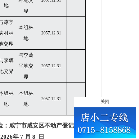
坤地交
2057.12.31
地
界
与凉亭
本组林
垴村林
2057.12.31
地
地交界
与李葛
与李辉
平地交
2057.12.31
地交界
界
本组林
本组林
2057.12.31
关闭
地
地
位：咸宁市咸安区不动产登记中心
202
6
年
7
月
8
日