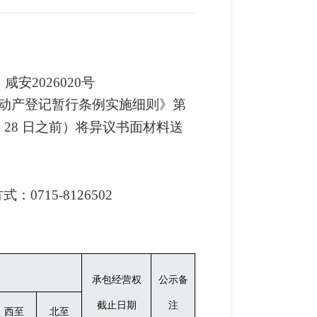
：
咸安
202
6020
号
动产登记暂行条例实施细则》第
月
28
日之前）将异议书面材料送
方式
：
0715-8
126502
承包经营权
公示备
截止日期
注
西至
北至