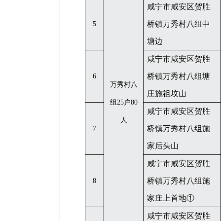
咸宁市咸安区贺胜
桥镇万秀村八组中
5
塘边
咸宁市咸安区贺胜
桥镇万秀村八组塘
6
万秀村八
庄施祖坟山
组
25户80
咸宁市咸安区贺胜
人
桥镇万秀村八组施
7
家后头山
咸宁市咸安区贺胜
桥镇万秀村八组施
8
家庄上首地
①
咸宁市咸安区贺胜