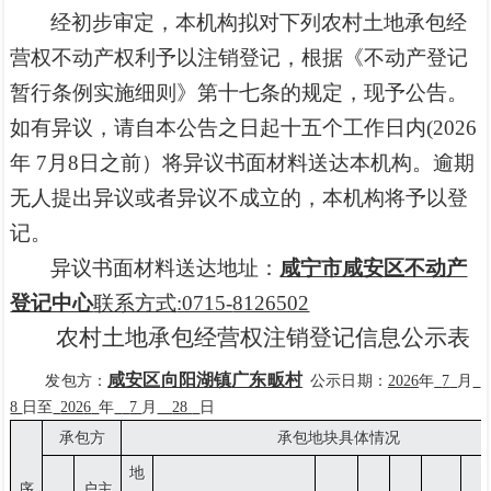
经初步审定，
本
机构拟对下列农村土地承包经
营权不动产权利予以
注销
登记，根据《不动产登记
暂行条例实施细则》第十七条的规定，现予公告。
如有异议，请自本公告之日
起
十五个工作
日
内
(202
6
年
7
月
8
日之前）将异议书面材料送达
本
机构。逾期
无人提出异议或者异议不成立的，
本
机构将予以登
记。
异议书面材料送达地址：
咸宁市咸安区不动产
登记中心
联系方式
:0715-
8126502
农村土地承包经营权
注销
登记信息公示表
咸安区
向阳湖
镇
广东畈
村
发包方：
公示日期：
202
6
年
7
月
8
日至
202
6
年
7
月
28
日
承包方
承包地块具体情况
地
序
户主