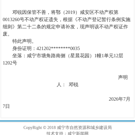
邓锐
因保管不善，将
鄂（
2019
）咸安区不动产权第
0013260
号
不动产权证遗失，根据《不动产登记暂行条例实施
细则》第二十二条的规定申请补发，现声明该不动产权证作
废。
特此声明。
身份证明：
421202********0035
坐落：
咸宁市塘角路南侧（星晨花园）
1
幢
1
单元
12
层
1202
号
声明
人：
邓锐
2026
年
7
月
7
日
©
CopyRight
2018 咸宁市自然资源和城乡建设局
技术支持：咸宁新闻网