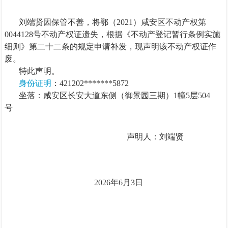
刘端贤因保管不善，将鄂（
2021
）咸安区不动产权第
0044128
号不动产权证遗失，根据《不动产登记暂行条例实施
细则》第二十二条的规定申请补发，现声明该不动产权证作
废。
特此声明。
身份证明
：
421202*******5872
坐落：咸安区长安大道东侧（御景园三期）
1
幢
5
层
504
号
声明人：刘端贤
2026
年
6
月
3
日