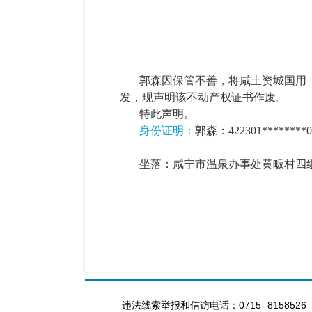
郭森因保管不善，将咸土资城国用（
发，现声明该不动产权证书作废。
特此声明。
身份证明：
郭森：
422301********0
坐落：咸宁市温泉办事处黄畈村四组
20
违法线索举报和信访电话：0715- 8158526