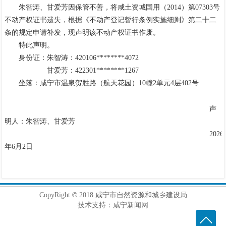
朱智涛、甘爱芳因保管不善，将咸土资城国用（
2014）第07303号
不动产权证书遗失，根据《不动产登记暂行条例实施细则》第二十二
条的规定申请补发，现声明该不动产权证书作废。
特此声明。
身份证：
朱智涛：
420106
********
4072
甘爱芳：
422301
********
1267
坐落：咸宁市温泉贺胜路（航天花园）
10幢2单元4层402号
声
明人：朱智涛、甘爱芳
2026
年6月2日
©
CopyRight
2018 咸宁市自然资源和城乡建设局
技术支持：咸宁新闻网