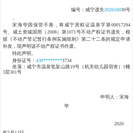
编号：咸宁遗失
2026160
30号
宋海华因保管不善，将
咸宁房权证温泉字第
00017294
号、咸土资城国用（
2008
）第
1071
号
不动产权证书
遗失
，根
据《不动产登记暂行条例实施细则》第二十二条的规定申请
补发，
现声明该不动产权证书作废。
特此声明。
身份证号：
430********
3734
坐落：
咸宁市温泉笔架山路19号（机关幼儿园宿舍）1幢
3层301号
申明人：宋海
华
2026
年5月12日