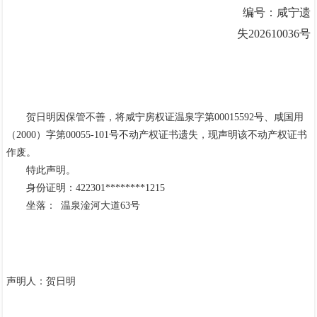
编号：咸宁遗
失
202
6
100
36
号
贺日明因
保管不善，将
咸宁房权证温泉字第
00015592
号、咸国用
（
2000
）字第
00055-101
号
不动产
权证书
遗失
，
现声明该不动产
权证书
作废。
特此声明。
身份证明：
422301
********
1215
坐落：
温泉淦河大道
63
号
声明人：
贺日明