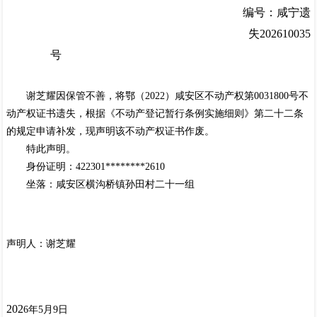
编号：咸宁遗
失
202
6
100
35
号
谢芝耀
因保管不善，将
鄂（
2022
）咸安区不动产权第
0031800
号
不
动产权证书遗失
，根据《不动产登记暂行条例实施细则》第二十二条
的规定申请补发，
现声明该不动产权证书作废。
特此声明。
身份证明
：
422301
********
2610
坐落：
咸安区横沟桥镇孙田村二十一组
声明人：
谢芝耀
202
6
年
5
月
9
日