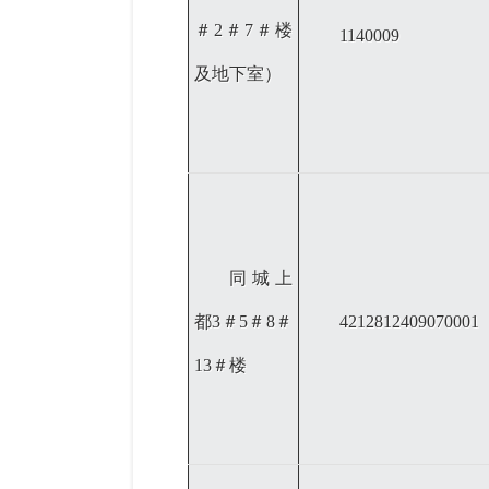
＃2＃7＃楼
1140009
及地下室）
同城上
都
3＃5＃8＃
4212812409070001
13＃楼