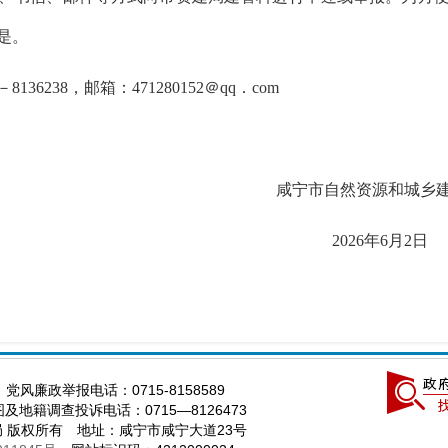
是。
5－8136238，
邮箱：
471280152
＠
qq
．com
咸宁
市
自然资源
和城乡
202
6
年
6
月
2
日
 党风廉政举报电话：0715-8158589
及地籍调查投诉电话：0715—8126473
局 版权所有 地址：咸宁市咸宁大道23号