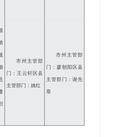
绩
情
规
市州主管部
市州主管部
细
门：廖朝阳区县
门：王云轩区县
息
主管部门：谢先
主管部门：姚红
建
章
积
米