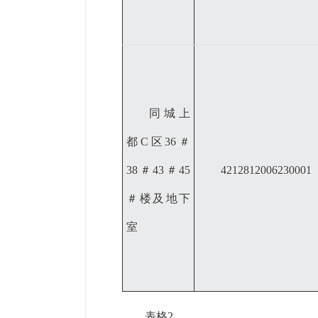
同城上
都
C区36＃
38＃43＃45
4212812006230001
＃楼及地下
室
表格
2