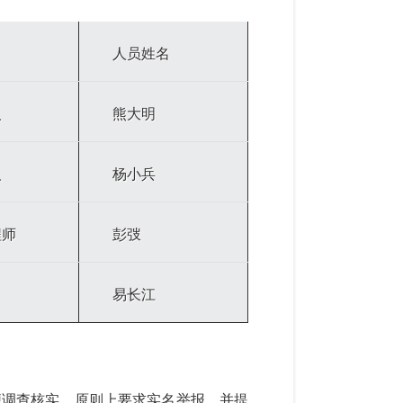
人员姓名
人
熊大明
人
杨小兵
程师
彭弢
易长江
便调查核实，原则上要求实名举报，并提