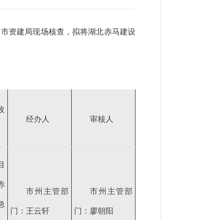
，市资建局现场核查，拟将湖北赤马建设
改
经办人
审核人
目
赤
市州主管部
市州主管部
急
门：王云轩
门：廖朝阳