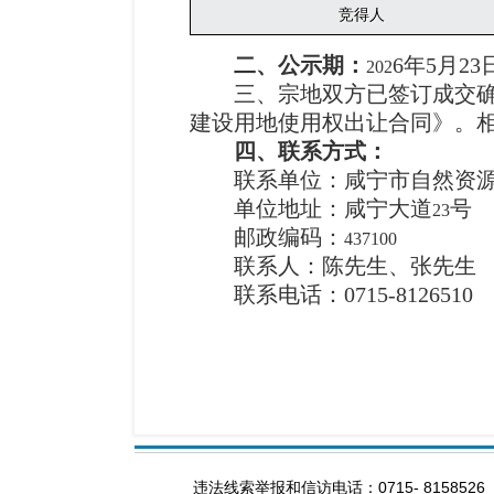
竞得人
二、公示期：
6
年
5
月
23
202
三、宗地双方已签订成交
建设用地使用权出让合同》。
四、联系方式：
联系单位：咸宁市自然资
单位地址：咸宁大道
号
23
邮政编码：
437100
联系人：陈先生、张先生
联系电话：
0715-8126510
违法线索举报和信访电话：0715- 8158526