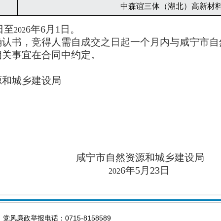
中森谊三体（湖北）高新材
日至
6
年
6
月
1
日。
202
确认书，
竞得人需自成交之日起
一个月内与咸宁市自
相关事宜在合同中约定。
源和城乡建设局
咸宁市自然资源和城乡建设局
6
年
5
月
23
日
202
 党风廉政举报电话：0715-8158589