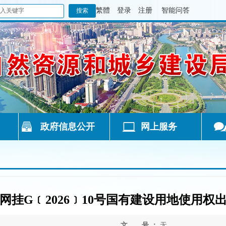
繁體
登录
注册
智能问答
政府信息公开
网上服务
网挂G﹝2026﹞10号国有建设用地使用权
文 号 ：
无