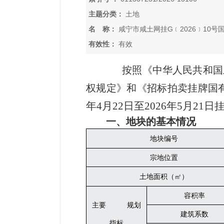
主题分类：
土地
名 称：
咸宁市咸土网挂G﹝2026﹞10
有效性：
有效
按照《中华人民共和国
权规定》和《招标拍卖挂牌国
年
4
月
22
日至
2026
年
5
月
21
日
一、地块的基本情况
地块编号
宗地位置
土地面积（㎡）
容积率
主要 规划
建筑系数
指标