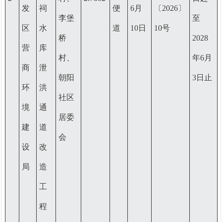
发
祠
便
6
月
〔2026〕
李堡
至
区
水
道
10日
10号
桥
2028
营
库
村、
年6月
商
泄
朝阳
3日止
环
洪
社区
境
通
居委
建
道
会
设
改
局
造
工
程