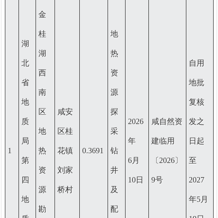
金
桂
地
湖
湖
热
北
自用
西
资
省
地批
南
源
地
复核
区
咸安
探
质
2026
咸自然资
发之
地
区桂
采
局
年
建临用
日起
1
热
花镇
0.3691
钻
第
6
月
〔2026〕
至
资
刘家
井
四
10日
9号
2027
源
桥村
及
地
年5月
勘
配