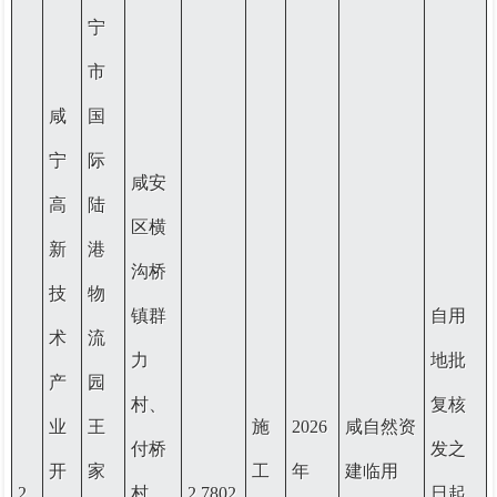
宁
市
咸
国
宁
际
咸安
高
陆
区横
新
港
沟桥
技
物
镇群
自用
术
流
力
地批
产
园
村、
复核
业
王
施
2026
咸自然资
付桥
发之
开
家
工
年
建临用
2
村、
2.7802
日起