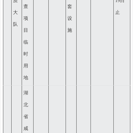
质
19日
查
套
大
止
项
设
队
目
施
临
时
用
地
湖
北
省
咸