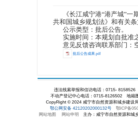
《长江咸宁港
“港产城”一
共和国城乡规划法》和有关条
公示类型：批后公告。
实施时间：本规划自批准
意见反馈咨询联系部门：
批后公告成果.pdf
违法线索举报和信访电话：0715- 8158526
不动产登记中心电话：0715-8126502 地籍图
CopyRight
©
2024 咸宁市自然资源和城乡建设
鄂公网安备 42120202000132号
鄂ICP备05
网站地图
网站申明
主办：咸宁市自然资源和城乡