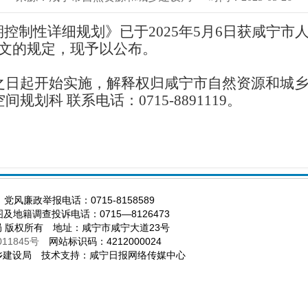
期控制性详细规划》已于202
5
年
5
月
6
日获咸宁市
文的规定，现予以公布。
之日起开始实施，解释权归咸宁市自然资源和城
空间规划科
联系电话：
0715-8891119。
 党风廉政举报电话：0715-8158589
及地籍调查投诉电话：0715—8126473
局 版权所有 地址：咸宁市咸宁大道23号
011845号
网站标识码：4212000024
建设局 技术支持：咸宁日报网络传媒中心