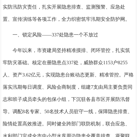
实防汛防灾责任，扎实开展隐患排查、监测预警、应急处
置、宣传演练等各项工作，全力织密筑牢汛期安全防护网。
一、锁定风险——337处隐患一个不放过
今年以来，市资建局坚持精准摸排、闭环管控，扎实筑
牢防灾基础。核定在册隐患点337处，威胁群众1153户8255
人、资产3.62亿元，实现隐患台账动态更新、精准管控。严格
落实汛期每日调度、风险会商制度，组建7支由局主要负责同
志和班子成员牵头的包保小组，下沉驻各县市区开展防汛督
导。调配8名专家、50名技术人员驻守一线，保障隐患排查、
险情处置高效推进。同时健全跨部门联防机制，联合应急、
水利部门完成全市中小型水库周边隐患全覆盖排查，凝聚联