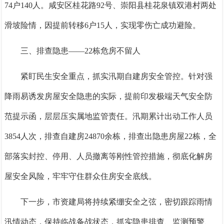
74户140人。咸安区桂花路92号、崇阳县桂花泉镇双港村两处
滑坡险情，因提前转移6户15人，实现零伤亡成功避险。
三、排查隐患——22栋危房不留人
紧盯民生安全重点，抓实汛期自建房安全管控。针对强
降雨易诱发房屋安全隐患的实际，提前印发极端天气安全防
范提示函，层层压实属地监管责任。汛期累计出动工作人员
3854人次，排查自建房24870余栋，排查出隐患房屋22栋，全
部落实封控、停用、人员撤离等刚性管控措施，彻底化解房
屋安全风险，牢牢守住群众住房安全底线。
下一步，市资建局将持续紧绷安全之弦，密切跟踪雨情
汛情动态，保持临战备战状态，抓实隐患排查、监测预警、